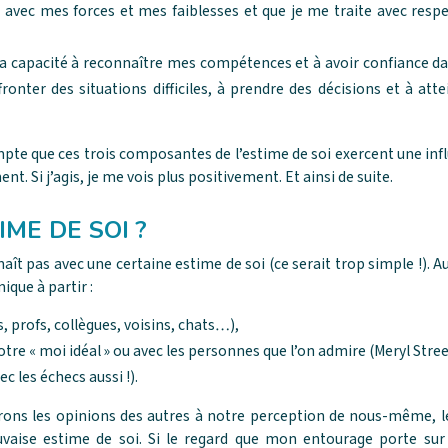
s, avec mes forces et mes faiblesses et que je me traite avec resp
ma capacité à reconnaître mes compétences et à avoir confiance dans
fronter des situations difficiles, à prendre des décisions et à att
pte que ces trois composantes de l’estime de soi exercent une influ
ent. Si j’agis, je me vois plus positivement. Et ainsi de suite.
IME DE SOI ?
 naît pas avec une certaine estime de soi (ce serait trop simple !). Au
que à partir :
, profs, collègues, voisins, chats…),
re « moi idéal » ou avec les personnes que l’on admire (Meryl Stre
c les échecs aussi !).
ons les opinions des autres à notre perception de nous-même, le 
aise estime de soi. Si le regard que mon entourage porte sur 