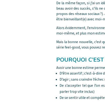
De la même façon, si j’ai un id
beau avoir des succès, s’ils n
propos des réseaux sociaux ?). 
être bienveillant(e) avec moi-
Alors évidemment, l’environnem
moi-même, et plus mon estime s
Mais la bonne nouvelle, c’est q
série feel-good, vous pouvez re
POURQUOI C’EST
Avoir une bonne estime permet
D’être assertif ; c’est-à-dire
D’agir ; sans craindre l’éch
De s’accepter tel que l’on e
parler trop vite inclus)
De se sentir utile et compéte