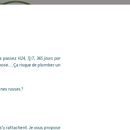
us passez
H24, 7j/7, 365 jours par
d-chose… Ça risque de plomber un
gnes russes ?
 s’y rattachent. Je vous propose