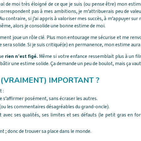
éal de moi très éloigné de ce que je suis (ou pense être) mon estime
e correspondent pas à mes ambitions, je m’attribuerais peu de vale
Au contraire, si j’ai appris à valoriser mes succès, à m’appuyer su
même, alors je consolide une bonne estime de moi.
ent joue un rôle clé. Plus mon entourage me sécurise et me renvo
era solide. Si je suis critiqué(e) en permanence, mon estime aura 
ue
rien n’est figé.
Même si votre enfance ressemblait plus à un fi
bâtir une estime solide. Ça demande un peu de boulot, mais ça vaut 
 (VRAIMENT) IMPORTANT ?
 :
 de s’affirmer posément, sans écraser les autres.
ec (ou les commentaires désagréables du grand-oncle).
st avec ses qualités, ses limites et ses défauts (le petit gras en 
nt ; donc de trouver sa place dans le monde.